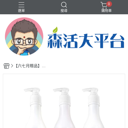
0
選單
搜尋
購物車
❤️洗沐護快選專區❤️
歡樂智多星介紹
輕體、代謝
香水、香氛
【六七月贈品】MI
AU三效洗髮精1瓶/
隨機出不挑款/500
ml