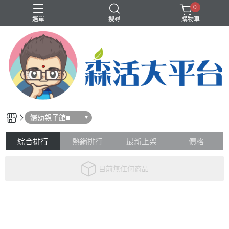
0
選單
搜尋
購物車
❤️洗沐護快選專區❤️
歡樂智多星介紹
輕體、代謝
香水、香氛
婦幼親子館■
綜合排行
熱銷排行
最新上架
價格
目前無任何商品