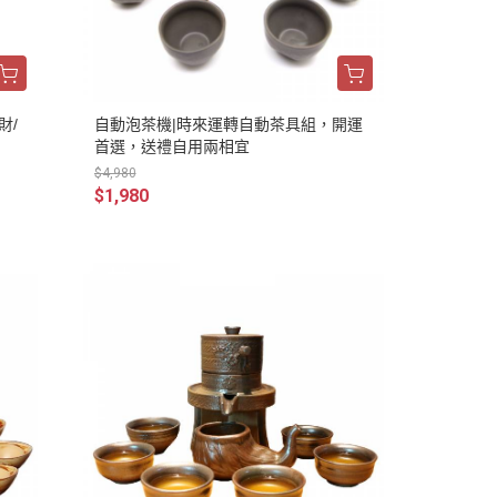
財/
自動泡茶機|時來運轉自動茶具組，開運
首選，送禮自用兩相宜
$4,980
$1,980