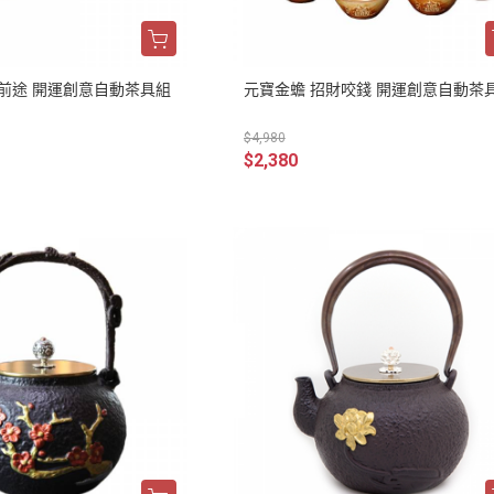
前途 開運創意自動茶具組
元寶金蟾 招財咬錢 開運創意自動茶
$4,980
$2,380