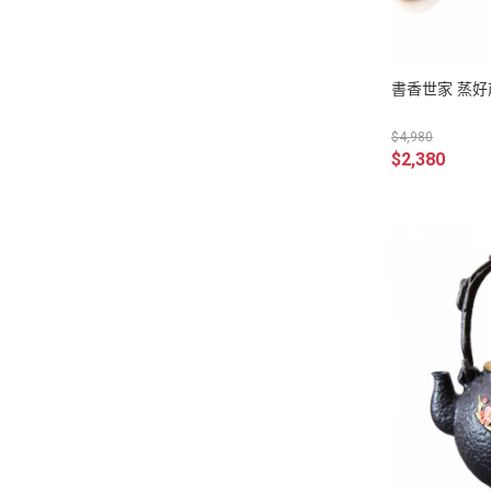
書香世家 蒸好
$4,980
$2,380