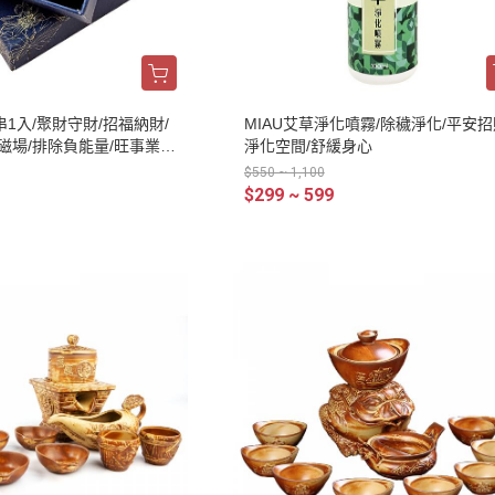
1入/聚財守財/招福納財/
MIAU艾草淨化噴霧/除穢淨化/平安招
磁場/排除負能量/旺事業/
淨化空間/舒緩身心
$550 ~ 1,100
$299 ~ 599