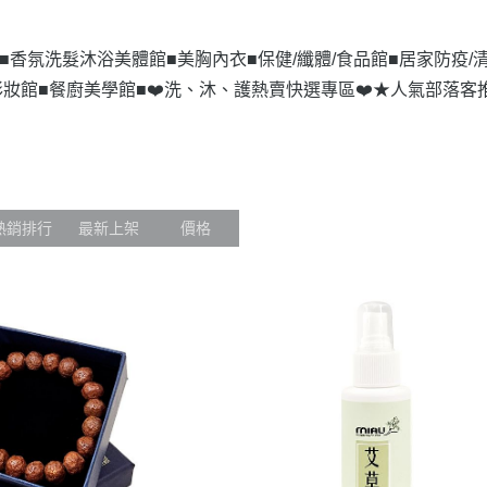
■
香氛洗髮沐浴美體館■
美胸內衣■
保健/纖體/食品館■
居家防疫/
妝館■
餐廚美學館■
❤️洗、沐、護熱賣快選專區❤️
★人氣部落客
熱銷排行
最新上架
價格