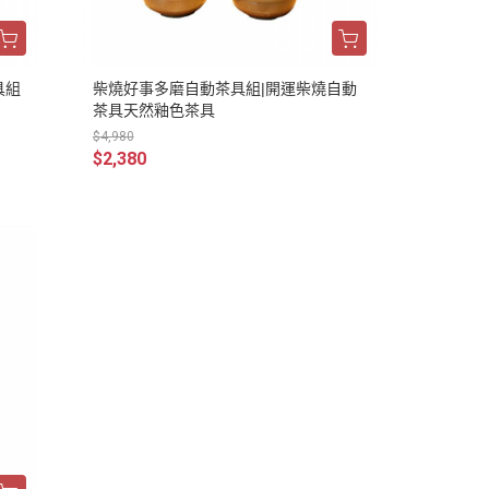
具組
柴燒好事多磨自動茶具組|開運柴燒自動
茶具天然釉色茶具
$4,980
$2,380