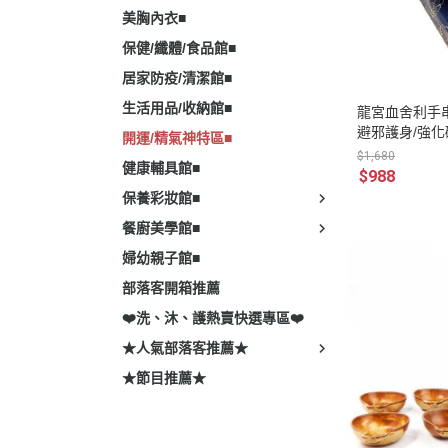
美胸內衣■
保健/纖體/食品館■
居家防疫/清潔館■
生活用品/收納館■
龍宮血舍利手串
避邪護身/強化
開運/精氣神特區■
防小人/化是非
$1,680
健康輔具館■
$988
保養彩妝館■
餐廚美學館■
婦幼親子館■
部落客開箱推薦
❤️洗、沐、護熱賣快選專區❤️
★人氣部落客推薦★
★節目推薦★