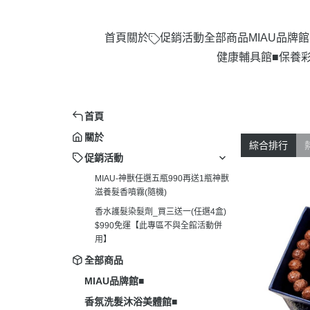
首頁
關於
促銷活動
全部商品
MIAU品牌館
健康輔具館■
保養彩
首頁
關於
綜合排行
促銷活動
MIAU-神獸任選五瓶990再送1瓶神獸
滋養髮香噴霧(隨機)
香水護髮染髮劑_買三送一(任選4盒)
$990免運【此專區不與全館活動併
用】
全部商品
MIAU品牌館■
香氛洗髮沐浴美體館■