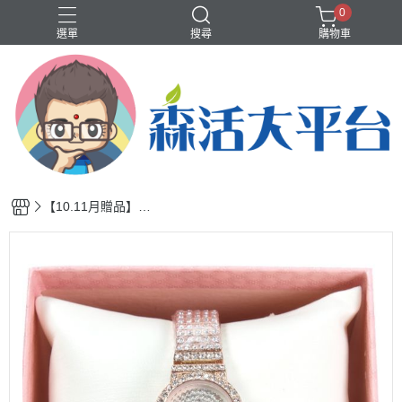
0
選單
搜尋
購物車
❤️洗沐護快選專區❤️
歡樂智多星介紹
輕體、代謝
香水、香氛
【10.11月贈品】滿
天星晶鑽石英腕錶1
只(市價3980元)