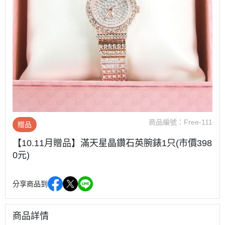
商品編號：
Free-111
贈品
【10.11月贈品】滿天星晶鑽石英腕錶1只(市價398
0元)
分享商品到
商品詳情