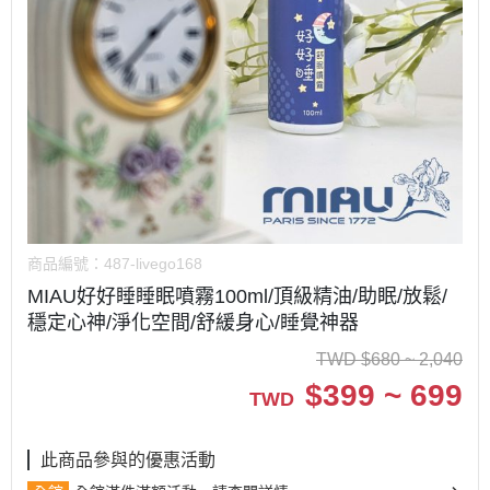
商品編號：
487-livego168
MIAU好好睡睡眠噴霧100ml/頂級精油/助眠/放鬆/
穩定心神/淨化空間/舒緩身心/睡覺神器
TWD
$
680 ~ 2,040
$
399 ~ 699
TWD
此商品參與的優惠活動