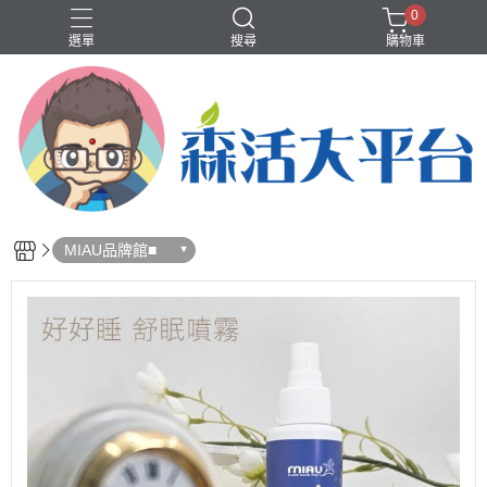
0
選單
搜尋
購物車
❤️洗沐護快選專區❤️
歡樂智多星介紹
輕體、代謝
香水、香氛
MIAU品牌館■