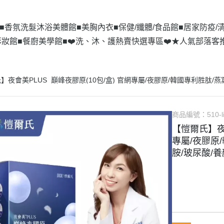
■
香氛洗髮沐浴美體館■
美胸內衣■
保健/纖體/食品館■
居家防疫/
妝館■
餐廚美學館■
❤️洗、沐、護熱賣快選專區❤️
★人氣部落客
】夜會美PLUS_巔峰夜膠原(10包/盒) 官網專屬/夜膠原/韓國專利胜肽/燕
商品編號：
510-
【愷爾氏】夜會
專屬/夜膠原
胺/玻尿酸/養