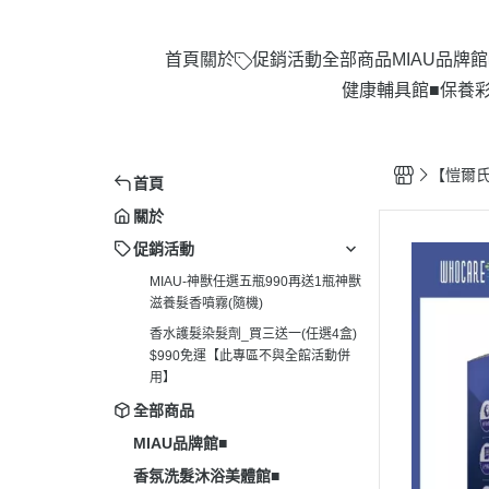
首頁
關於
促銷活動
全部商品
MIAU品牌館
健康輔具館■
保養彩
【愷爾氏
首頁
關於
促銷活動
MIAU-神獸任選五瓶990再送1瓶神獸
滋養髮香噴霧(隨機)
香水護髮染髮劑_買三送一(任選4盒)
$990免運【此專區不與全館活動併
用】
全部商品
MIAU品牌館■
香氛洗髮沐浴美體館■