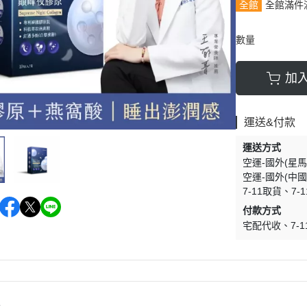
全館
全館滿件
數量
加
運送&付款
運送方式
空運-國外(星馬
空運-國外(中國
7-11取貨
7-
付款方式
宅配代收
7-