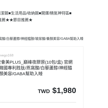
清潔館■
生活用品/收納館■
開運/精氣神特區■
推薦★
★節目推薦★
窩酸/白藜蘆醇/神經醯胺/玻尿酸/養顏美容/GABA幫助入睡
livego168
美PLUS_巔峰夜膠原(10包/盒) 官網
/韓國專利胜肽/燕窩酸/白藜蘆醇/神經醯
顏美容/GABA幫助入睡
$
1,980
TWD