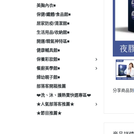
美胸內衣■
保健/纖體/食品館■
居家防疫/清潔館■
生活用品/收納館■
開運/精氣神特區■
健康輔具館■
保養彩妝館■
餐廚美學館■
婦幼親子館■
部落客開箱推薦
分享商品到
❤️洗、沐、護熱賣快選專區❤️
★人氣部落客推薦★
★節目推薦★