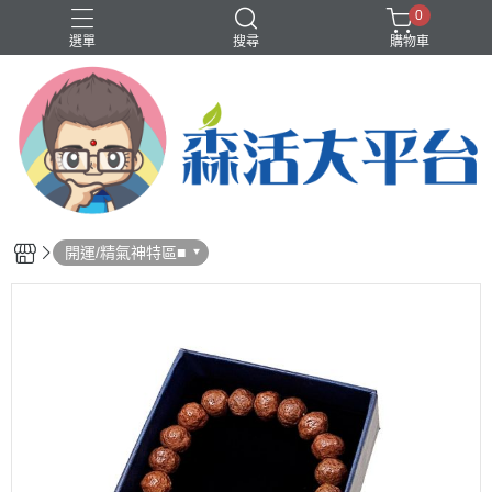
0
選單
搜尋
購物車
❤️洗沐護快選專區❤️
歡樂智多星介紹
輕體、代謝
香水、香氛
開運/精氣神特區■