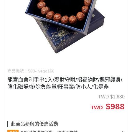
商品編號：
503-livego168
龍宮血舍利手串1入/聚財守財/招福納財/避邪護身/
強化磁場/排除負能量/旺事業/防小人/化是非
TWD
$
1,680
$
988
TWD
此商品參與的優惠活動