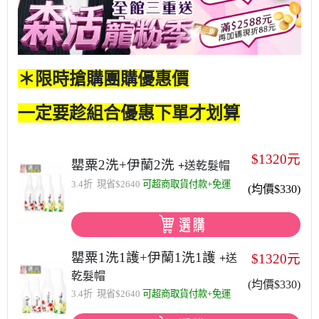
＊限時搶購團購優惠價
一定要趁組合優惠下單才划算
$1320元
罌粟2洗+伊蘭2洗
+送乾髮帽
3.4折 現省$2640
可超商取貨付款+免運
(均價$330)
罌粟1洗1護+伊蘭1洗1護
$1320元
+送
乾髮帽
(均價$330)
3.4折 現省$2640
可超商取貨付款+免運