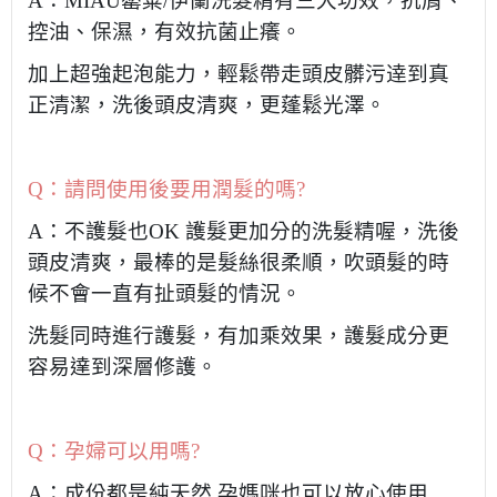
A
：
MIAU
罌粟
/伊蘭
洗髮精有三大功效，抗屑、
控油、保濕，有效抗菌止癢。
加上超強起泡能力，輕鬆帶走頭皮髒污逹到真
正清潔，洗後頭皮清爽，更蓬鬆光澤。
Q
：請問使用後要用潤髮的嗎
?
A
：不護髮也
OK
護髮更加分的洗髮精喔，洗後
頭皮清爽，最棒的是髮絲很柔順，吹頭髮的時
候不會一直有扯頭髮的情況。
洗髮同時進行護髮，有加乘效果，護髮成分更
容易達到深層修護。
Q
：孕婦可以用嗎
?
A
：成份都是純天然 孕媽咪也可以放心使用