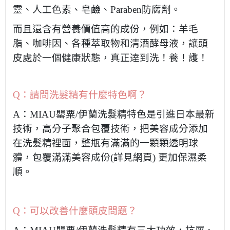
靈、人工色素、皂鹼、
Paraben
防腐劑。
而且還含有營養價值高的成份，例如：羊毛
脂、咖啡因、各種萃取物和清酒酵母液，讓頭
皮處於一個健康狀態，真正逹到洗！養！護！
Q
：請問洗髮精有什麼特色啊？
A
：
MIAU
罌粟
/伊蘭
洗髮精特色是引進日本最新
技術，高分子聚合包覆技術，把美容成分添加
在洗髮精裡面，整瓶有滿滿的一顆顆透明球
體，包覆滿滿美容成份
(
詳見網頁
)
更加保濕柔
順。
Q
：可以改善什麼頭皮問題？