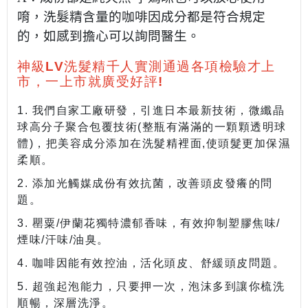
唷，洗髮精含量的咖啡因成分都是符合規定
的，如感到擔心可以詢問醫生。
神級LV洗髮精千人實測通過各項檢驗才上
市，一上市就廣受好評!
1. 我們自家工廠研發，引進日本最新技術，微纖晶
球高分子聚合包覆技術(整瓶有滿滿的一顆顆透明球
體)，把美容成分添加在洗髮精裡面,使頭髮更加保濕
柔順。
2. 添加光觸媒成份有效抗菌，改善頭皮發癢的問
題。
3. 罌粟/伊蘭花獨特濃郁香味，有效抑制塑膠焦味/
煙味/汗味/油臭。
4. 咖啡因能有效控油，活化頭皮、舒緩頭皮問題。
5. 超強起泡能力，只要押一次，泡沫多到讓你梳洗
順暢，深層洗淨。