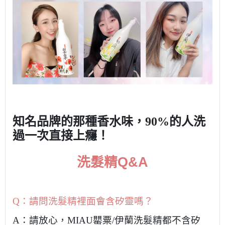
知名品牌的那種香水味，90%的人洗
過一次直接上癮！
洗髮精
Q&A
Q
：請問洗髮精裡面會含矽靈嗎？
A
：請放心，
MIAU
罌粟/伊蘭洗髮精都不含矽