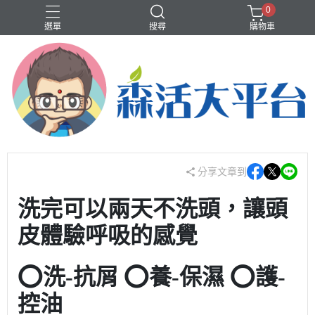
0
選單
搜尋
購物車
❤️洗沐護快選專區❤️
歡樂智多星介紹
輕體、代謝
香水、香氛
分享文章到
洗完可以兩天不洗頭，讓頭
皮體驗呼吸的感覺
⭕洗-抗屑 ⭕養-保濕 ⭕護-
控油